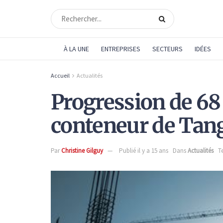
À LA UNE
ENTREPRISES
SECTEURS
IDÉES
Accueil
Actualités
Progression de 68
conteneur de Tan
Par
Christine Gilguy
Publié il y a 15 ans
Dans
Actualités
T