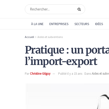
À LA UNE
ENTREPRISES
SECTEURS
IDÉES
Accueil
Aides et subventions
Pratique : un porta
l’import-export
Par
Christine Gilguy
Publié il y a 15 ans
Dans
Aides et subv