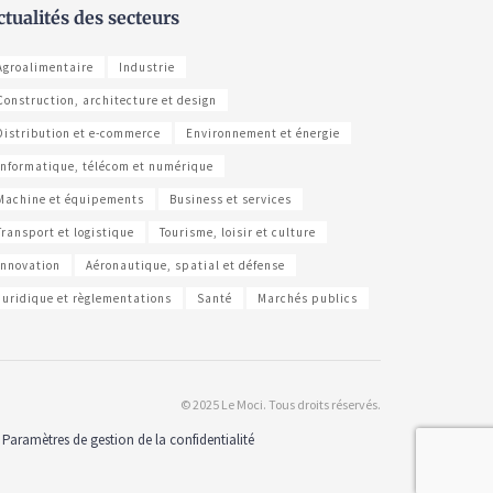
ctualités des secteurs
Agroalimentaire
Industrie
Construction, architecture et design
Distribution et e-commerce
Environnement et énergie
Informatique, télécom et numérique
Machine et équipements
Business et services
Transport et logistique
Tourisme, loisir et culture
Innovation
Aéronautique, spatial et défense
Juridique et règlementations
Santé
Marchés publics
© 2025 Le Moci. Tous droits réservés.
Paramètres de gestion de la confidentialité