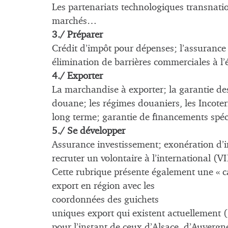
Les partenariats technologiques transnati
marchés…
3./ Préparer
Crédit d’impôt pour dépenses; l’assurance
élimination de barrières commerciales à l’
4./ Exporter
La marchandise à exporter; la garantie des
douane; les régimes douaniers, les Incote
long terme; garantie de financements spéc
5./ Se développer
Assurance investissement; exonération d’im
recruter un volontaire à l’international (V
Cette rubrique présente également une « c
export en région avec les
coordonnées des guichets
uniques export qui existent actuellement (
pour l’instant de ceux d’Alsace, d’Auverg