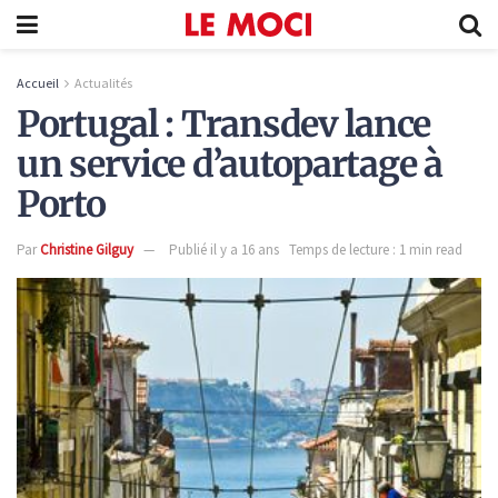
Accueil
Actualités
Portugal : Transdev lance
un service d’autopartage à
Porto
Par
Christine Gilguy
Publié il y a 16 ans
Temps de lecture : 1 min read