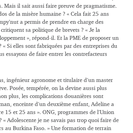
 Mais il sait aussi faire preuve de pragmatisme.
 dos de la misère humaine ? « Cela fait 25 ans
umpy’nut a permis de prendre en charge des
ritiquent sa politique de brevets ? « Je la
oppement », répond-il. Et la PME de proposer un
? « Si elles sont fabriquées par des entreprises du
s essayons de faire entrer les contrefacteurs
ans, ingénieur agronome et titulaire d’un master
ève. Posée, tempérée, on la devine aussi plus
non plus, les complications douanières sont
aman, enceinte d’un deuxième enfant, Adeline a
re 15 et 25 ans ». ONG, programmes de l’Union
« Adolescente je ne savais pas trop quoi faire de
s au Burkina Faso. » Une formation de terrain