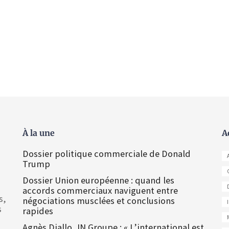
À la une
A
Dossier politique commerciale de Donald
Trump
Dossier Union européenne : quand les
accords commerciaux naviguent entre
s,
négociations musclées et conclusions
s
rapides
Agnès Diallo, IN Groupe : « L’international est