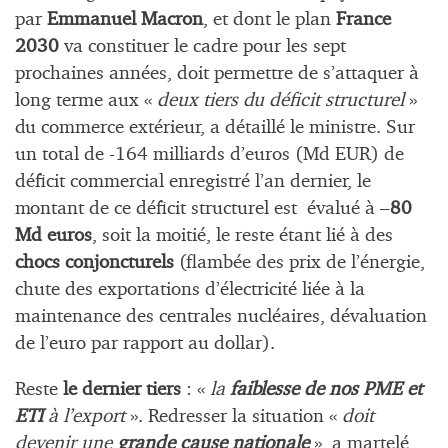
par
Emmanuel Macron
, et dont le plan
France
2030
va constituer le cadre pour les sept
prochaines années, doit permettre de s’attaquer à
long terme aux «
deux tiers du déficit structurel
»
du commerce extérieur, a détaillé le ministre. Sur
un total de -164 milliards d’euros (Md EUR) de
déficit commercial enregistré l’an dernier, le
montant de ce déficit structurel est évalué à –
80
Md euros
, soit la moitié, le reste étant lié à des
chocs conjoncturels
(flambée des prix de l’énergie,
chute des exportations d’électricité liée à la
maintenance des centrales nucléaires, dévaluation
de l’euro par rapport au dollar).
Reste
le dernier tiers
: «
la
faiblesse de nos PME et
ETI
à l’export
». Redresser la situation «
doit
devenir une
grande cause nationale
», a martelé