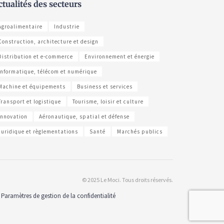
ctualités des secteurs
Agroalimentaire
Industrie
Construction, architecture et design
Distribution et e-commerce
Environnement et énergie
Informatique, télécom et numérique
Machine et équipements
Business et services
Transport et logistique
Tourisme, loisir et culture
Innovation
Aéronautique, spatial et défense
Juridique et règlementations
Santé
Marchés publics
© 2025 Le Moci. Tous droits réservés.
Paramètres de gestion de la confidentialité