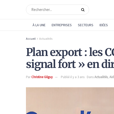
À LA UNE
ENTREPRISES
SECTEURS
IDÉES
Accueil
Actualités
Plan export : les 
signal fort » en d
Par
Christine Gilguy
Publié il y a 3 ans
Dans
Actualités
,
Aid