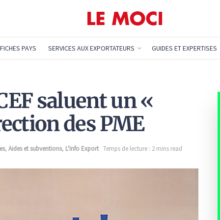
FICHES PAYS
SERVICES AUX EXPORTATEURS
GUIDES ET EXPERTISES
CCEF saluent un «
irection des PME
es
,
Aides et subventions
,
L'Info Export
Temps de lecture : 2 mins read