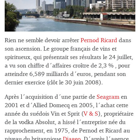
Rien ne semble devoir arrêter
Pernod Ricard
dans
son ascension. Le groupe français de vins et
spiritueux, qui présentait ses résultats le 24 juillet,
a vu son chiffre d´affaires croître de 2,3 % , pour
atteindre 6,589 milliards d´euros, pendant son
dernier exercice (clôt le 30 juin 2008).
Après l´acquisition d´une partie de
Seagram
en
2001 et d´Allied Domecq en 2005, l´achat cette
année du suédois Vin et Sprit (
V & S
), propriétaire
de la vodka Absolut, a hissé l´entreprise née du
rapprochement, en 1975, de Pernod et Ricard au
niveau du britannique
Diageo
. D´après l´agence