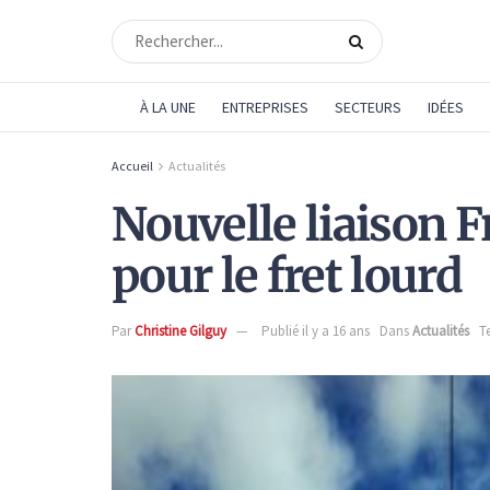
À LA UNE
ENTREPRISES
SECTEURS
IDÉES
Accueil
Actualités
Nouvelle liaison 
pour le fret lourd
Par
Christine Gilguy
Publié il y a 16 ans
Dans
Actualités
T