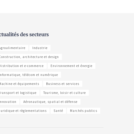
ctualités des secteurs
Agroalimentaire
Industrie
Construction, architecture et design
Distribution et e-commerce
Environnement et énergie
Informatique, télécom et numérique
Machine et équipements
Business et services
Transport et logistique
Tourisme, loisir et culture
Innovation
Aéronautique, spatial et défense
Juridique et règlementations
Santé
Marchés publics