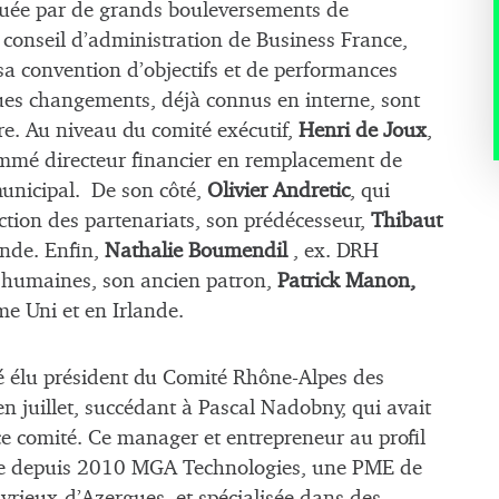
rquée par de grands bouleversements de
conseil d’administration de Business France,
e sa convention d’objectifs et de performances
es changements, déjà connus en interne, sont
re. Au niveau du comité exécutif,
Henri de Joux
,
 nommé directeur financier en remplacement de
municipal. De son côté,
Olivier Andretic
, qui
rection des partenariats, son prédécesseur,
Thibaut
Inde. Enfin,
Nathalie Boumendil
, ex. DRH
es humaines, son ancien patron,
Patrick Manon,
me Uni et en Irlande.
é élu président du Comité Rhône-Alpes des
 juillet, succédant à Pascal Nadobny, qui avait
ce comité. Ce manager et entrepreneur au profil
ige depuis 2010 MGA Technologies, une PME de
vrieux-d’Azergues, et spécialisée dans des