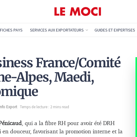
FICHES PAYS
SERVICES AUX EXPORTATEURS
GUIDES ET EXPERTISES
siness France/Comité
ne-Alpes, Maedi,
nomique
Info Export
Temps de lecture : 2 mins read
Pénicaud
, qui a la fibre RH pour avoir été DRH
 en douceur, favorisant la promotion interne et la