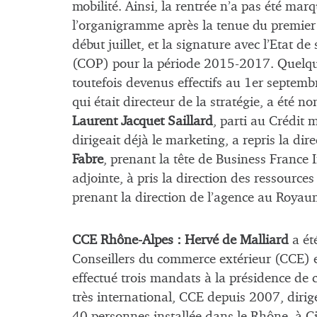
mobilité. Ainsi, la rentrée n’a pas été ma
l’organigramme après la tenue du premier 
début juillet, et la signature avec l’Etat d
(COP) pour la période 2015-2017. Quelqu
toutefois devenus effectifs au 1er septemb
qui était directeur de la stratégie, a été
Laurent Jacquet Saillard
, parti au Crédit 
dirigeait déjà le marketing, a repris la di
Fabre
, prenant la tête de Business France 
adjointe, à pris la direction des ressourc
prenant la direction de l’agence au Royau
CCE Rhône-Alpes :
Hervé de Malliard
a ét
Conseillers du commerce extérieur (CCE) en
effectué trois mandats à la présidence de 
très international, CCE depuis 2007, dir
40 personnes installée dans le Rhône, à Ci