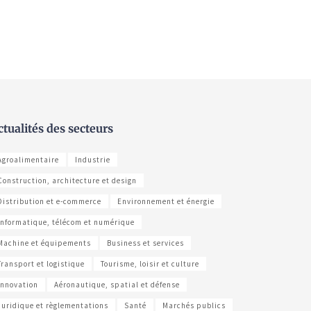
ctualités des secteurs
Agroalimentaire
Industrie
Construction, architecture et design
Distribution et e-commerce
Environnement et énergie
Informatique, télécom et numérique
Machine et équipements
Business et services
Transport et logistique
Tourisme, loisir et culture
Innovation
Aéronautique, spatial et défense
Juridique et règlementations
Santé
Marchés publics