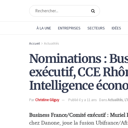
À LA UNE
ENTREPRISES
SECTEURS
IDÉES
Accueil
Actualités
Nominations : Bu
exécutif, CCE Rhô
Intelligence éco
Par
Christine Gilguy
Publié il y a 11 ans
Dans
Actualités
,
L'
Business France/Comité exécutif :
Muriel 
chez Danone, joue la fusion Ubifrance/Afii