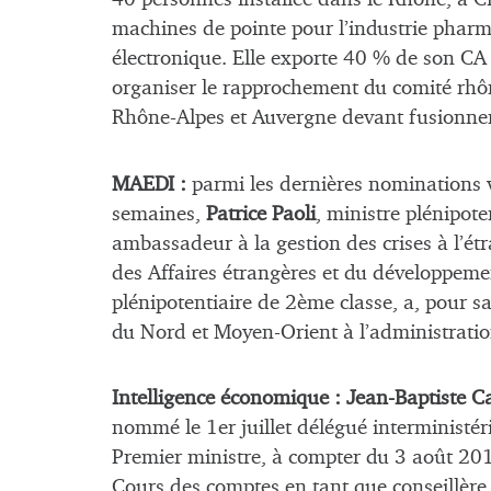
machines de pointe pour l’industrie phar
électronique. Elle exporte 40 % de son CA d
organiser le rapprochement du comité rhôn
Rhône-Alpes et Auvergne devant fusionner
MAEDI :
parmi les dernières nominations v
semaines,
Patrice Paoli
, ministre plénipote
ambassadeur à la gestion des crises à l’ét
des Affaires étrangères et du développeme
plénipotentiaire de 2ème classe, a, pour sa
du Nord et Moyen-Orient à l’administrati
Intelligence économique :
Jean-Baptiste C
nommé le 1er juillet délégué interministéri
Premier ministre, à compter du 3 août 201
Cours des comptes en tant que conseillère 