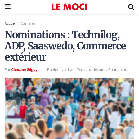
Accueil
Carrières
Nominations : Technilog,
ADP, Saaswedo, Commerce
extérieur
Par
Christine Gilguy
Publié il y a 1 an
Temps de lecture : 2 mins read