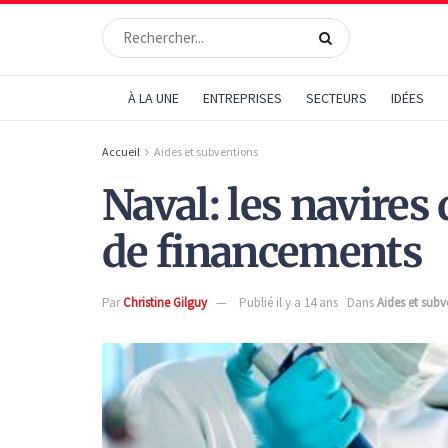
À LA UNE
ENTREPRISES
SECTEURS
IDÉES
Accueil
Aides et subventions
Naval: les navires
de financements
Par
Christine Gilguy
Publié il y a 14 ans
Dans
Aides et subv