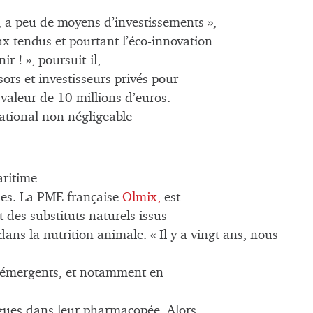
e, a peu de moyens d’investissements »,
ux tendus et pourtant l’éco-innovation
r ! », poursuit-il,
ors et investisseurs privés pour
e valeur de 10 millions d’euros.
national non négligeable
aritime
nes. La PME française
Olmix,
est
t des substituts naturels issus
ns la nutrition animale. « Il y a vingt ans, nous
 émergents, et notamment en
algues dans leur pharmacopée. Alors