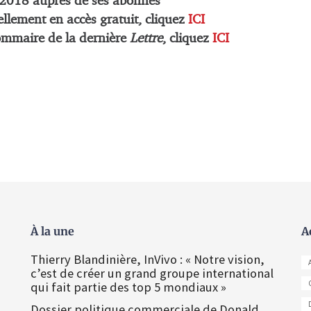
2018 auprès de ses abonnés
nellement en accès gratuit, cliquez
ICI
ommaire de la dernière
Lettre
, cliquez
ICI
À la une
A
Thierry Blandinière, InVivo : « Notre vision,
c’est de créer un grand groupe international
qui fait partie des top 5 mondiaux »
Dossier politique commerciale de Donald