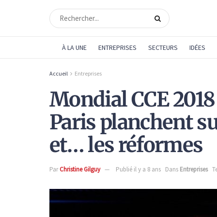
À LA UNE
ENTREPRISES
SECTEURS
IDÉES
Accueil
Entreprises
Mondial CCE 2018 :
Paris planchent su
et… les réformes
Par
Christine Gilguy
Publié il y a 8 ans
Dans
Entreprises
T