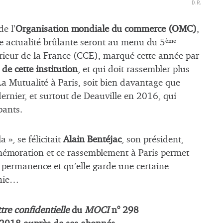
D.R.
de l’
Organisation mondiale du commerce (OMC)
,
e actualité brûlante seront au menu du 5
ème
rieur de la France (CCE), marqué cette année par
de cette institution
, et qui doit rassembler plus
La Mutualité à Paris, soit bien davantage que
dernier, et surtout de Deauville en 2016, qui
pants.
», se félicitait
Alain Bentéjac
, son président,
mmémoration et ce rassemblement à Paris permet
e permanence et qu’elle garde une certaine
onie…
tre confidentielle
du
MOCI
n° 298