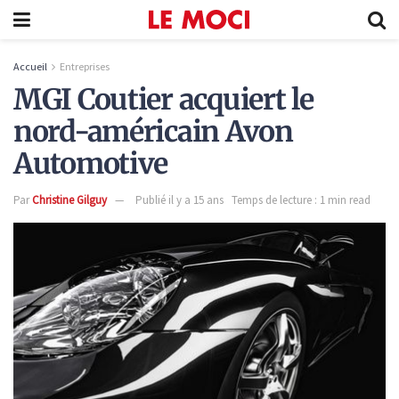
Accueil
Entreprises
MGI Coutier acquiert le
nord-américain Avon
Automotive
Par
Christine Gilguy
Publié il y a 15 ans
Temps de lecture : 1 min read