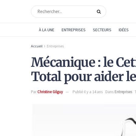
À LA UNE
ENTREPRISES
SECTEURS
IDÉES
Accueil
Entreprises
Mécanique : le Ce
Total pour aider 
Par
Christine Gilguy
Publié il y a 14 ans
Dans
Entreprises