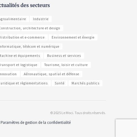
ctualités des secteurs
Agroalimentaire
Industrie
Construction, architecture et design
Distribution et e-commerce
Environnement et énergie
Informatique, télécom et numérique
Machine et équipements
Business et services
Transport et logistique
Tourisme, loisir et culture
Innovation
Aéronautique, spatial et défense
Juridique et règlementations
Santé
Marchés publics
© 2025 Le Moci. Tous droits réservés.
Paramètres de gestion de la confidentialité