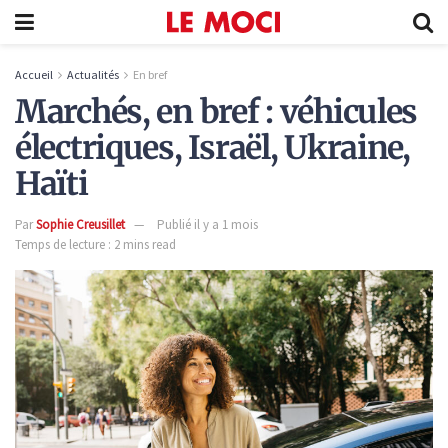
Accueil
Actualités
En bref
Marchés, en bref : véhicules
électriques, Israël, Ukraine,
Haïti
Par
Sophie Creusillet
Publié il y a 1 mois
Temps de lecture : 2 mins read