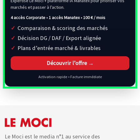
Expertise Le Moci + plateforme IA Manatex pour prioriser vos
marchés et passer à l’action.
4 accès Corporate • 1 accès Manatex •
100 € / mois
Comparaison & scoring des marchés
Décision DG / DAF / Export alignée
Plans d’entrée marché & livrables
Découvrir l’offre →
Activation rapide • Facture immédiate
Le Moci est le media n°1 au service des