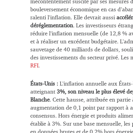
mécontentement suscité par ses mesures d’
bouleversement économique en cas d’aban
ralenti l’inflation. Elle devrait aussi
accélér
déréglementation
. Les investisseurs étra
réduire l’inflation mensuelle (de 12,8 % av
et à réaliser un excédent budgétaire. L’
sauvetage de 40 milliards de dollars, soul
des investissements du secteur privé. Les 
RFI
.
États-Unis :
L’inflation annuelle aux États
atteignant
3%, son niveau le plus élevé de
Blanche
. Cette hausse, attribuée en parti
augmentation de 0,1 point par rapport à a
consensus. Hors énergie et produits aliment
établie à 3%. Sur une base mensuelle, le
en données brutes et de 0,2% hors énergie