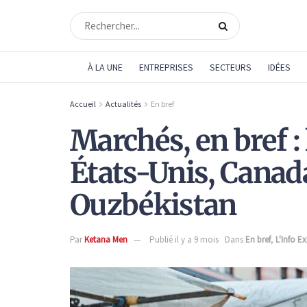
À LA UNE
ENTREPRISES
SECTEURS
IDÉES
Accueil
Actualités
En bref
Marchés, en bref :
États-Unis, Canad
Ouzbékistan
Par
Ketana Men
Publié il y a 9 mois
Dans
En bref
,
L'Info E