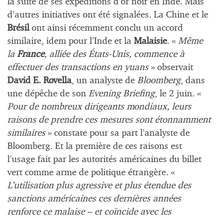
la suite de ses expéditions d’or noir en Inde. Mais
d’autres initiatives ont été signalées. La Chine et le
Brésil
ont ainsi récemment conclu un accord
similaire, idem pour l’Inde et la
Malaisie
. «
Même
la
France
, alliée des États-Unis, commence à
effectuer des transactions en yuans
» observait
David E. Rovella
, un analyste de
Bloomberg
, dans
une dépêche de son
Evening Briefing
, le 2 juin. «
Pour de nombreux dirigeants mondiaux, leurs
raisons de prendre ces mesures sont étonnamment
similaires
» constate pour sa part l’analyste de
Bloomberg. Et la première de ces raisons est
l’usage fait par les autorités américaines du billet
vert comme arme de politique étrangère. «
L’utilisation plus agressive et plus étendue des
sanctions américaines ces dernières années
renforce ce malaise – et coïncide avec les