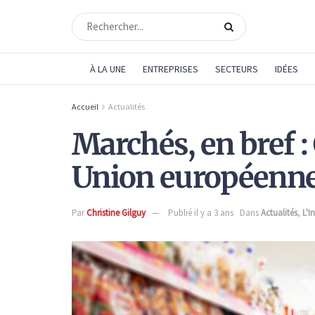
À LA UNE
ENTREPRISES
SECTEURS
IDÉES
Accueil
Actualités
Marchés, en bref 
Union européenn
Par
Christine Gilguy
Publié il y a 3 ans
Dans
Actualités
,
L'I