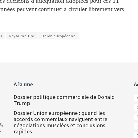
es décisions d’adéquation adoptées pour ces 11
 données peuvent continuer à circuler librement vers
s
Royaume-Uni
Union européenne
À la une
A
Dossier politique commerciale de Donald
Trump
Dossier Union européenne : quand les
accords commerciaux naviguent entre
s,
négociations musclées et conclusions
s
rapides