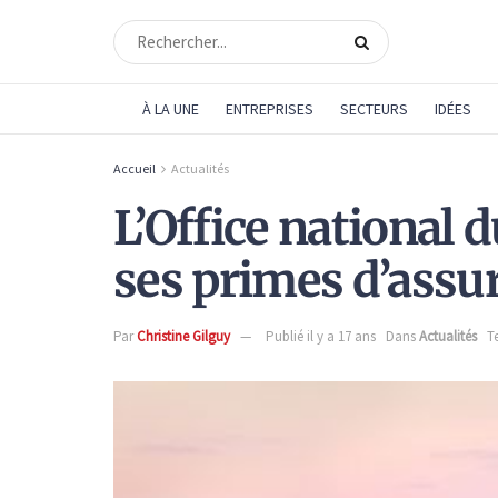
À LA UNE
ENTREPRISES
SECTEURS
IDÉES
Accueil
Actualités
L’Office national
ses primes d’assu
Par
Christine Gilguy
Publié il y a 17 ans
Dans
Actualités
T