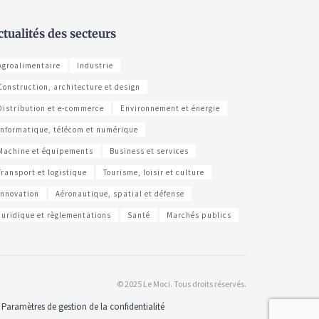
ctualités des secteurs
Agroalimentaire
Industrie
Construction, architecture et design
Distribution et e-commerce
Environnement et énergie
Informatique, télécom et numérique
Machine et équipements
Business et services
Transport et logistique
Tourisme, loisir et culture
Innovation
Aéronautique, spatial et défense
Juridique et règlementations
Santé
Marchés publics
© 2025 Le Moci. Tous droits réservés.
Paramètres de gestion de la confidentialité