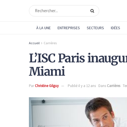
À LA UNE
ENTREPRISES
SECTEURS
IDÉES
Accueil
Carrières
L’ISC Paris inaug
Miami
Par
Christine Gilguy
Publié il y a 12 ans
Dans
Carrières
Te