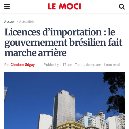
Accueil
Actualités
Licences d’importation : le
gouvernement brésilien fait
marche arrière
Par
Christine Gilguy
Publié il y a 17 ans
Temps de lecture : 1 min read