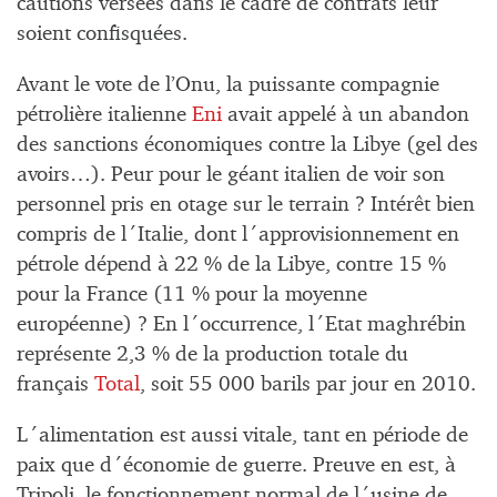
cautions versées dans le cadre de contrats leur
soient confisquées.
Avant le vote de l’Onu, la puissante compagnie
pétrolière italienne
Eni
avait appelé à un abandon
des sanctions économiques contre la Libye (gel des
avoirs…). Peur pour le géant italien de voir son
personnel pris en otage sur le terrain ? Intérêt bien
compris de l´Italie, dont l´approvisionnement en
pétrole dépend à 22 % de la Libye, contre 15 %
pour la France (11 % pour la moyenne
européenne) ? En l´occurrence, l´Etat maghrébin
représente 2,3 % de la production totale du
français
Total
, soit 55 000 barils par jour en 2010.
L´alimentation est aussi vitale, tant en période de
paix que d´économie de guerre. Preuve en est, à
Tripoli, le fonctionnement normal de l´usine de