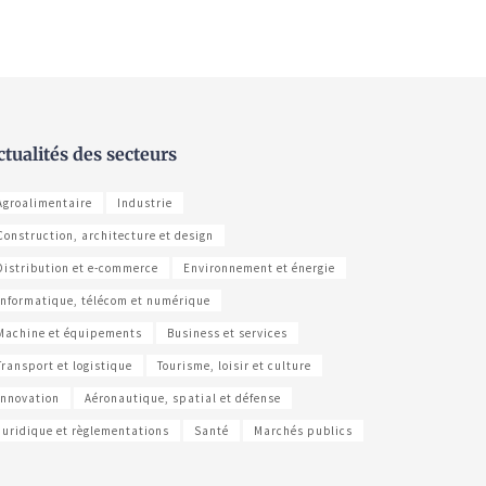
ctualités des secteurs
Agroalimentaire
Industrie
Construction, architecture et design
Distribution et e-commerce
Environnement et énergie
Informatique, télécom et numérique
Machine et équipements
Business et services
Transport et logistique
Tourisme, loisir et culture
Innovation
Aéronautique, spatial et défense
Juridique et règlementations
Santé
Marchés publics