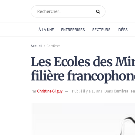
À LA UNE
ENTREPRISES
SECTEURS
IDÉES
Accueil
Carrières
Les Ecoles des Mi
filière francopho
Par
Christine Gilguy
Publié il y a 15 ans
Dans
Carrières
Te