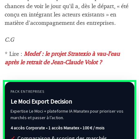
chances de voir le jour qu’il a, dès le départ, « été
conçu en intégrant les acteurs existants » en
matière d’accompagnement des entreprises.
C.G
* Lire :
Medef : le projet Stratexio à vau-l’eau
après le retrait de Jean-Claude Volot ?
PACK ENTREPRISES
Le Moci Export Decision
Expertise Le Moci + plateforme IA Manatex pour prioriser vos
marchés et passer à l’action.
4 accès Corporate • 1 accès Manatex •
100 € / mois
Comparaison & scoring des marchés