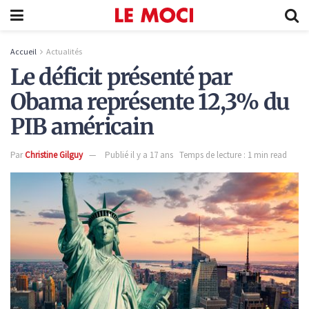
Accueil
Actualités
Le déficit présenté par
Obama représente 12,3% du
PIB américain
Par
Christine Gilguy
Publié il y a 17 ans
Temps de lecture : 1 min read