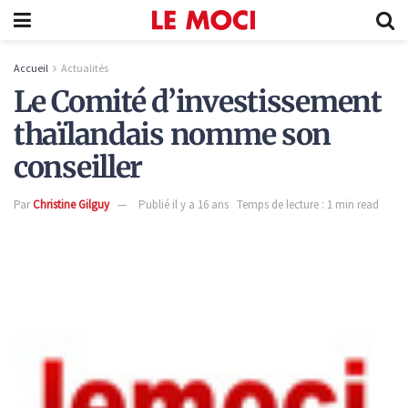
Accueil
Actualités
Le Comité d’investissement
thaïlandais nomme son
conseiller
Par
Christine Gilguy
Publié il y a 16 ans
Temps de lecture : 1 min read