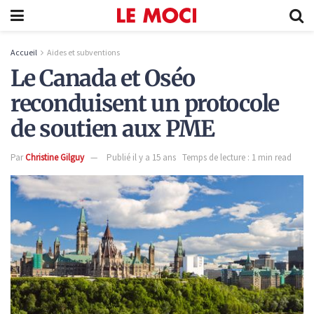
Accueil
Aides et subventions
Le Canada et Oséo
reconduisent un protocole
de soutien aux PME
Par
Christine Gilguy
Publié il y a 15 ans
Temps de lecture : 1 min read