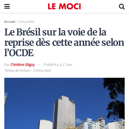
Accueil
Actualités
Le Brésil sur la voie de la
reprise dès cette année selon
l’OCDE
Par
Christine Gilguy
Publié il y a 17 ans
Temps de lecture : 2 mins read