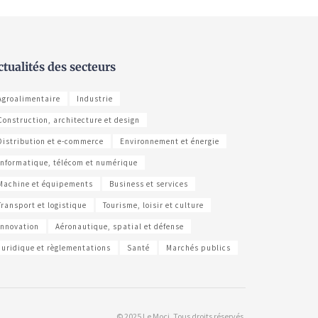
ctualités des secteurs
Agroalimentaire
Industrie
Construction, architecture et design
Distribution et e-commerce
Environnement et énergie
Informatique, télécom et numérique
Machine et équipements
Business et services
Transport et logistique
Tourisme, loisir et culture
Innovation
Aéronautique, spatial et défense
Juridique et règlementations
Santé
Marchés publics
© 2025 Le Moci. Tous droits réservés.