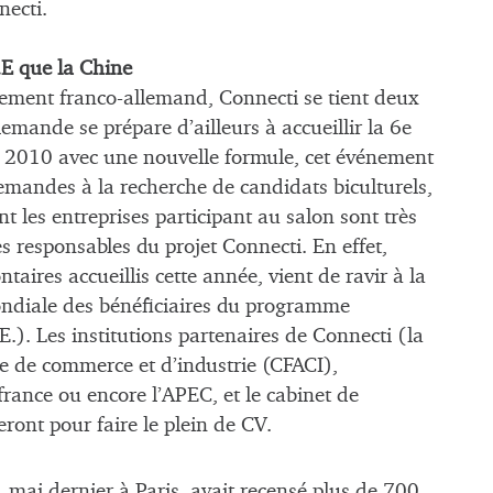
necti.
.E que la Chine
tement franco-allemand, Connecti se tient deux
llemande se prépare d’ailleurs à accueillir la 6e
en 2010 avec une nouvelle formule, cet événement
lemandes à la recherche de candidats biculturels,
t les entreprises participant au salon sont très
s responsables du projet Connecti. En effet,
ntaires accueillis cette année, vient de ravir à la
ondiale des bénéficiaires du programme
E.). Les institutions partenaires de Connecti (la
e de commerce et d’industrie (CFACI),
ance ou encore l’APEC, et le cabinet de
ront pour faire le plein de CV.
1 mai dernier à Paris, avait recensé plus de 700