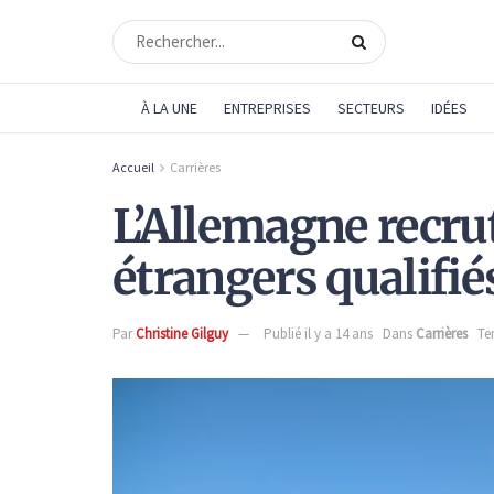
À LA UNE
ENTREPRISES
SECTEURS
IDÉES
Accueil
Carrières
L’Allemagne recru
étrangers qualifié
Par
Christine Gilguy
Publié il y a 14 ans
Dans
Carrières
Te