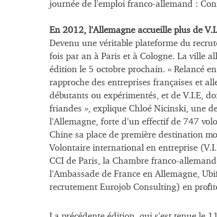
journée de l’emploi franco-allemand : Con
En 2012, l’Allemagne accueille plus de V.I
Devenu une véritable plateforme du recru
fois par an à Paris et à Cologne. La ville a
édition le 5 octobre prochain. « Relancé 
rapproche des entreprises françaises et al
débutants ou expérimentés, et de V.I.E, don
friandes », explique Chloé Nicinski, une de
l’Allemagne, forte d’un effectif de 747 volo
Chine sa place de première destination m
Volontaire international en entreprise (V.I.
CCI de Paris, la Chambre franco-allemand
l’Ambassade de France en Allemagne, Ubifr
recrutement Eurojob Consulting) en profite
La précédente édition, qui s’est tenue le 1