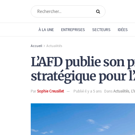
À LA UNE
ENTREPRISES
SECTEURS
IDÉES
Accueil
Actualités
L’AFD publie son 
stratégique pour l
Par
Sophie Creusillet
Publié il y a 5 ans
Dans
Actualités
,
L'