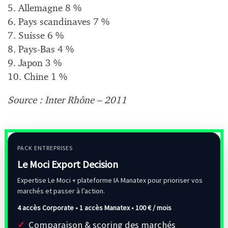
5. Allemagne 8 %
6. Pays scandinaves 7 %
7. Suisse 6 %
8. Pays-Bas 4 %
9. Japon 3 %
10. Chine 1 %
Source : Inter Rhône – 2011
PACK ENTREPRISES
Le Moci Export Decision
Expertise Le Moci + plateforme IA Manatex pour prioriser vos
marchés et passer à l’action.
4 accès Corporate • 1 accès Manatex •
100 € / mois
Comparaison & scoring des marchés