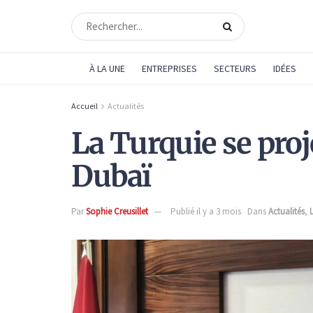
À LA UNE
ENTREPRISES
SECTEURS
IDÉES
Accueil
Actualités
La Turquie se pro
Dubaï
Par
Sophie Creusillet
Publié il y a 3 mois
Dans
Actualités
,