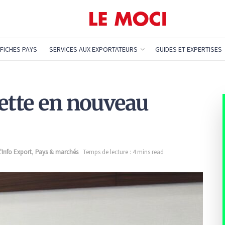
FICHES PAYS
SERVICES AUX EXPORTATEURS
GUIDES ET EXPERTISES
jette en nouveau
L'Info Export
,
Pays & marchés
Temps de lecture : 4 mins read