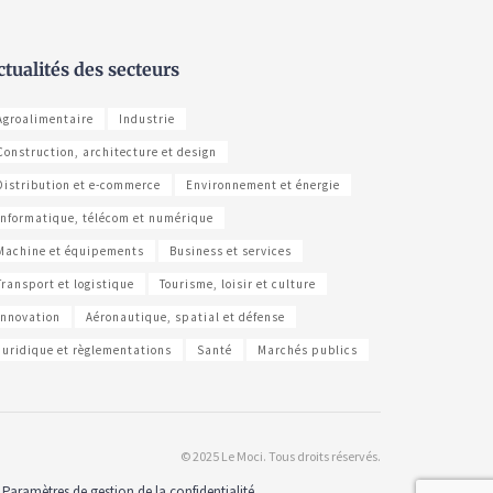
ctualités des secteurs
Agroalimentaire
Industrie
Construction, architecture et design
Distribution et e-commerce
Environnement et énergie
Informatique, télécom et numérique
Machine et équipements
Business et services
Transport et logistique
Tourisme, loisir et culture
Innovation
Aéronautique, spatial et défense
Juridique et règlementations
Santé
Marchés publics
© 2025 Le Moci. Tous droits réservés.
Paramètres de gestion de la confidentialité