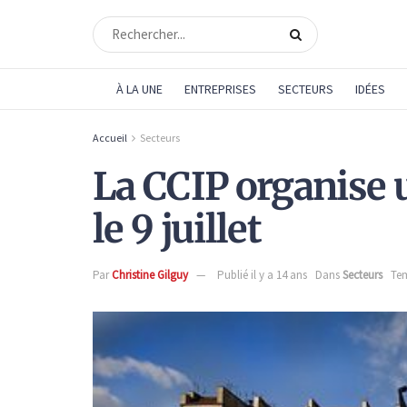
À LA UNE
ENTREPRISES
SECTEURS
IDÉES
Accueil
Secteurs
La CCIP organise 
le 9 juillet
Par
Christine Gilguy
Publié il y a 14 ans
Dans
Secteurs
Tem