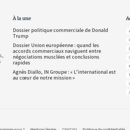
À la une
A
Dossier politique commerciale de Donald
Trump
Dossier Union européenne : quand les
accords commerciaux naviguent entre
s,
négociations musclées et conclusions
s
rapides
Agnès Diallo, IN Groupe : « L’international est
au cœur de notre mission »
 sommes-nous ?
Mentions légales
CGV/CGU
Politique de confidentialité