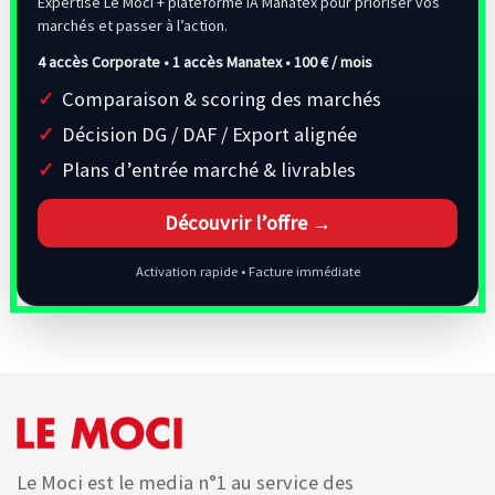
Expertise Le Moci + plateforme IA Manatex pour prioriser vos
marchés et passer à l’action.
4 accès Corporate • 1 accès Manatex •
100 € / mois
Comparaison & scoring des marchés
Décision DG / DAF / Export alignée
Plans d’entrée marché & livrables
Découvrir l’offre →
Activation rapide • Facture immédiate
Le Moci est le media n°1 au service des