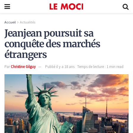
Accueil
Actualités
Jeanjean poursuit sa
conquête des marchés
étrangers
Par
Christine Gilguy
Publié il y a 18 ans
Temps de lecture : 1 min read