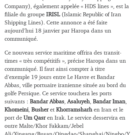
Company), également appelée « HDS lines », est la
filiale du groupe
IRISL
(Islamic Republic of Iran
Shipping Lines). Cette annonce a été faite
aujourd’hui 18 janvier par Haropa dans un
communiqué.
Ce nouveau service maritime offrira des transit-
times « très compétitifs », précise Haropa dans un
communiqué. Il faut ainsi compter à titre
d’exemple 19 jours entre Le Havre et Bandar
Abbas,
ville portuaire iranienne située au bord du
golfe Persique
. Ce service touchera les ports
suivants :
Bandar Abbas
,
Asaluyeh
,
Bandar Iman
,
Khomeini
,
Busher
et
Khorramsharh
en Iran et le
port de
Um Qasr
en Irak. Le service desservira en
outre Malte/Khor Fakkam/Jebel
Ali/Xingang/Busan/Qingdao/Shanghai/Ningbo/Y