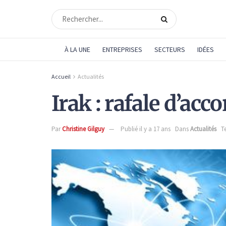
À LA UNE
ENTREPRISES
SECTEURS
IDÉES
Accueil
Actualités
Irak : rafale d’acc
Par
Christine Gilguy
Publié il y a 17 ans
Dans
Actualités
T