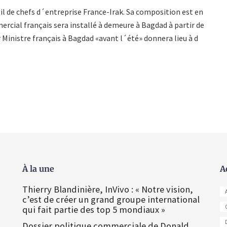
eil de chefs d´entreprise France-Irak. Sa composition est en
ercial français sera installé à demeure à Bagdad à partir de
ier Ministre français à Bagdad «avant l´été» donnera lieu à d
À la une
A
Thierry Blandinière, InVivo : « Notre vision,
c’est de créer un grand groupe international
qui fait partie des top 5 mondiaux »
Dossier politique commerciale de Donald