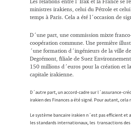
Les relations entre l´Irak et la France se 
ministres irakiens, celui du Pétrole et celu
temps à Paris. Cela a été l´occasion de sign
D´une part, une commission mixte franco-
coopération commune. Une première illustr
´une formation d´ingénieurs de la ville de
Degrémont, filiale de Suez Environnement
150 millions d´euros pour la création et 
capitale irakienne.
D´autre part, un accord-cadre sur l´assurance-crédi
irakien des Finances a été signé. Pour autant, cela n
Le système bancaire irakien n´est pas efficient et 
les standards internationaux, les transactions des