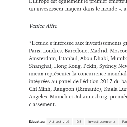
L’Europe est également le premier émetteu
un investisseur majeur dans le monde », a
Venice Affre
*L’étude s’intéresse aux investissements g
Paris, Londres, Barcelone, Madrid, Moscou,
Amsterdam, Istanbul, Abou Dhabi, Mumbai
Shanghai, Hong Kong, Pékin, Sydney, New 
mieux représenter la concurrence mondiale 
intégrées au panel de l’édition 2017 du 
Chi Minh, Rangoon (Birmanie), Kuala Lum
Angeles, Munich et Johannesburg, première 
classement.
Étiquettes :
Attractivité
IDE
Investissements
Pa