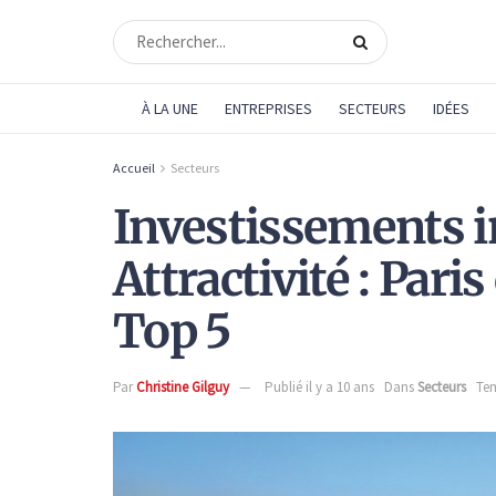
À LA UNE
ENTREPRISES
SECTEURS
IDÉES
Accueil
Secteurs
Investissements i
Attractivité : Par
Top 5
Par
Christine Gilguy
Publié il y a 10 ans
Dans
Secteurs
Tem