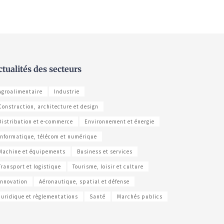
ctualités des secteurs
Agroalimentaire
Industrie
Construction, architecture et design
Distribution et e-commerce
Environnement et énergie
Informatique, télécom et numérique
Machine et équipements
Business et services
Transport et logistique
Tourisme, loisir et culture
Innovation
Aéronautique, spatial et défense
Juridique et règlementations
Santé
Marchés publics