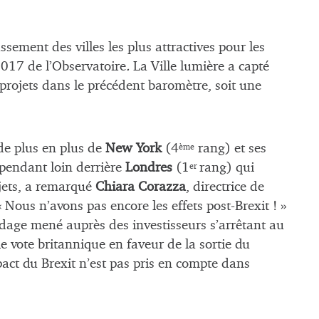
sement des villes les plus attractives pour les
2017 de l’Observatoire
.
La Ville lumière a capté
projets dans le précédent baromètre, soit une
 de plus en plus de
New York
(4
rang) et ses
ème
ependant loin derrière
Londres
(1
rang) qui
er
ojets, a remarqué
Chiara Corazza
, directrice de
Nous n’avons pas encore les effets post-Brexit ! »
ndage mené auprès des investisseurs s’arrêtant au
 vote britannique en faveur de la sortie du
ct du Brexit n’est pas pris en compte dans