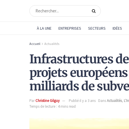
À LA UNE
ENTREPRISES
SECTEURS
IDÉES
Accueil
Actualités
Infrastructures de
projets européens
milliards de subv
Par
Christine Gilguy
Publié il y a 3 ans
Dans
Actualités
,
L'I
Temps de lecture : 4 mins read