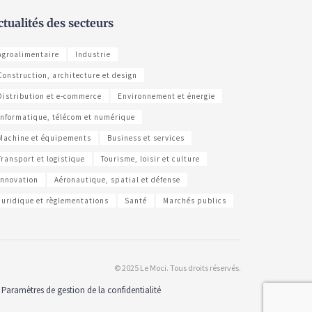
ctualités des secteurs
Agroalimentaire
Industrie
Construction, architecture et design
Distribution et e-commerce
Environnement et énergie
Informatique, télécom et numérique
Machine et équipements
Business et services
Transport et logistique
Tourisme, loisir et culture
Innovation
Aéronautique, spatial et défense
Juridique et règlementations
Santé
Marchés publics
© 2025 Le Moci. Tous droits réservés.
Paramètres de gestion de la confidentialité