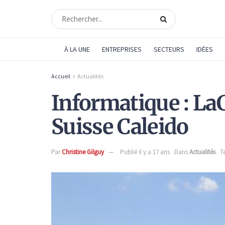
À LA UNE
ENTREPRISES
SECTEURS
IDÉES
Accueil
Actualités
Informatique : LaC
Suisse Caleido
Par
Christine Gilguy
Publié il y a 17 ans
Dans
Actualités
T