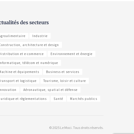
ctualités des secteurs
Agroalimentaire
Industrie
Construction, architecture et design
Distribution et e-commerce
Environnement et énergie
Informatique, télécom et numérique
Machine et équipements
Business et services
Transport et logistique
Tourisme, loisir et culture
Innovation
Aéronautique, spatial et défense
Juridique et règlementations
Santé
Marchés publics
© 2025 Le Moci. Tous droits réservés.