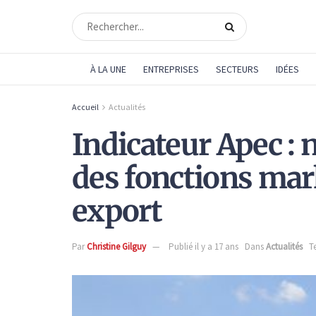
À LA UNE
ENTREPRISES
SECTEURS
IDÉES
Accueil
Actualités
Indicateur Apec : 
des fonctions mar
export
Par
Christine Gilguy
Publié il y a 17 ans
Dans
Actualités
T