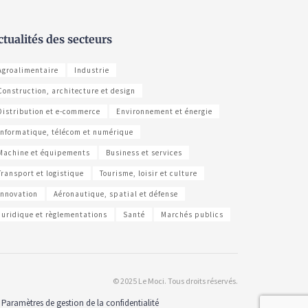
ctualités des secteurs
Agroalimentaire
Industrie
Construction, architecture et design
Distribution et e-commerce
Environnement et énergie
Informatique, télécom et numérique
Machine et équipements
Business et services
Transport et logistique
Tourisme, loisir et culture
Innovation
Aéronautique, spatial et défense
Juridique et règlementations
Santé
Marchés publics
© 2025 Le Moci. Tous droits réservés.
Paramètres de gestion de la confidentialité