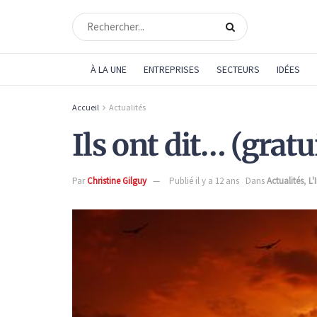
À LA UNE
ENTREPRISES
SECTEURS
IDÉES
Accueil
Actualités
Ils ont dit… (gratu
Par
Christine Gilguy
Publié il y a 12 ans
Dans
Actualités
,
L'