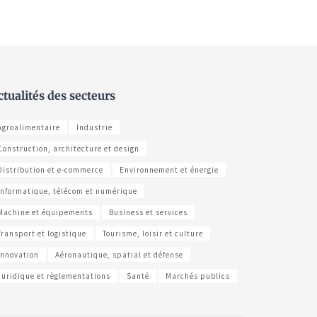
ctualités des secteurs
Agroalimentaire
Industrie
Construction, architecture et design
Distribution et e-commerce
Environnement et énergie
Informatique, télécom et numérique
Machine et équipements
Business et services
Transport et logistique
Tourisme, loisir et culture
Innovation
Aéronautique, spatial et défense
Juridique et règlementations
Santé
Marchés publics