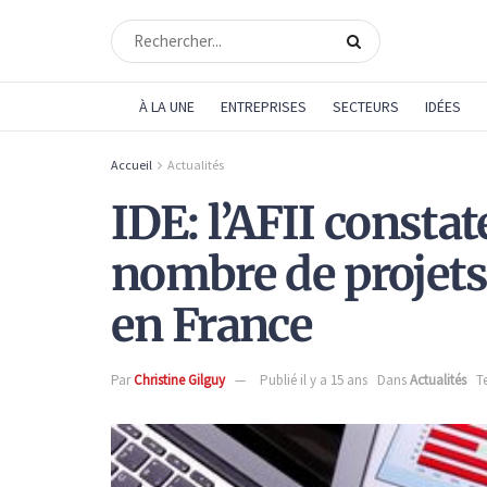
À LA UNE
ENTREPRISES
SECTEURS
IDÉES
Accueil
Actualités
IDE: l’AFII consta
nombre de projets
en France
Par
Christine Gilguy
Publié il y a 15 ans
Dans
Actualités
T