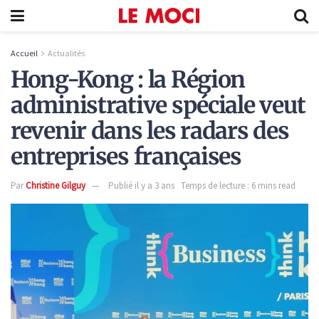
Accueil
Actualités
Hong-Kong : la Région
administrative spéciale veut
revenir dans les radars des
entreprises françaises
Par
Christine Gilguy
Publié il y a 3 ans
Temps de lecture : 6 mins read