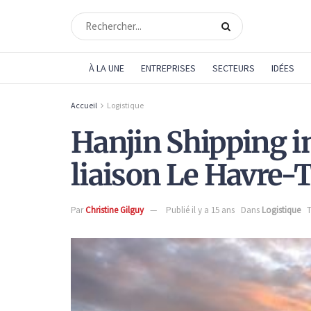
À LA UNE
ENTREPRISES
SECTEURS
IDÉES
Accueil
Logistique
Hanjin Shipping i
liaison Le Havre-
Par
Christine Gilguy
Publié il y a 15 ans
Dans
Logistique
T