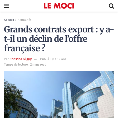
Accueil
Actualités
Grands contrats export : y a-
t-il un déclin de l’offre
française ?
Par
Christine Gilguy
Publié il y a 12 ans
Temps de lecture : 2 mins read