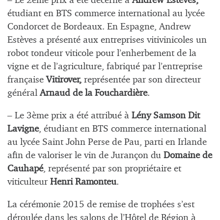
– Le 2ème prix a été décerné à
Andrew Estèves,
étudiant en BTS commerce international au lycée
Condorcet de Bordeaux. En Espagne, Andrew
Estèves a présenté aux entreprises vitivinicoles un
robot tondeur viticole
pour l’
enherbement de la
vigne et de l’agriculture, fabriqué par
l’entreprise
française
Vitirover,
représentée par son directeur
général
Arnaud de la Fouchardière
.
– Le 3ème prix a été attribué à
Lény Samson Dit
Lavigne
, étudiant en BTS commerce international
au lycée Saint John Perse de Pau, parti en Irlande
afin de valoriser le vin de Jurançon du
Domaine de
Cauhapé
, représenté par son propriétaire et
viticulteur
Henri Ramonteu
.
La cérémonie 2015 de remise de trophées s’est
déroulée dans les salons de l’Hôtel de Région à