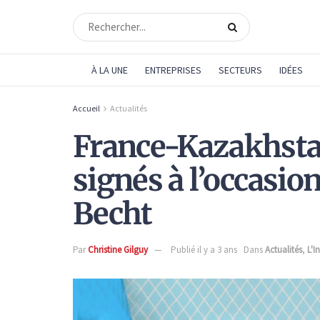
À LA UNE
ENTREPRISES
SECTEURS
IDÉES
Accueil
Actualités
France-Kazakhstan
signés à l’occasion 
Becht
Par
Christine Gilguy
Publié il y a 3 ans
Dans
Actualités
,
L'I