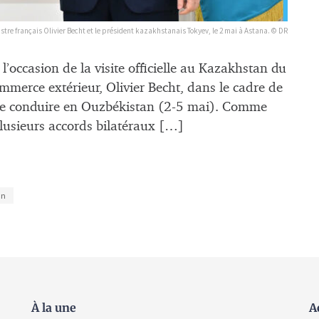
stre français Olivier Becht et le président kazakhstanais Tokyev, le 2 mai à Astana. © DR
 l’occasion de la visite officielle au Kazakhstan du
mmerce extérieur, Olivier Becht, dans le cadre de
i le conduire en Ouzbékistan (2-5 mai). Comme
plusieurs accords bilatéraux […]
an
À la une
A