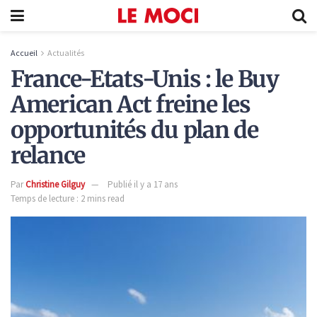
Accueil
Actualités
France-Etats-Unis : le Buy
American Act freine les
opportunités du plan de
relance
Par
Christine Gilguy
Publié il y a 17 ans
Temps de lecture : 2 mins read