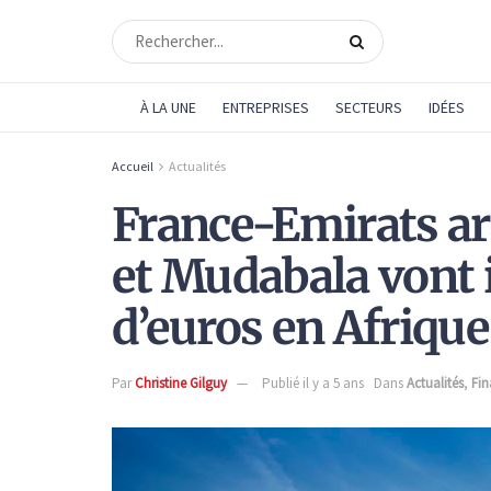
À LA UNE
ENTREPRISES
SECTEURS
IDÉES
Accueil
Actualités
France-Emirats ar
et Mudabala vont 
d’euros en Afrique
Par
Christine Gilguy
Publié il y a 5 ans
Dans
Actualités
,
Fin