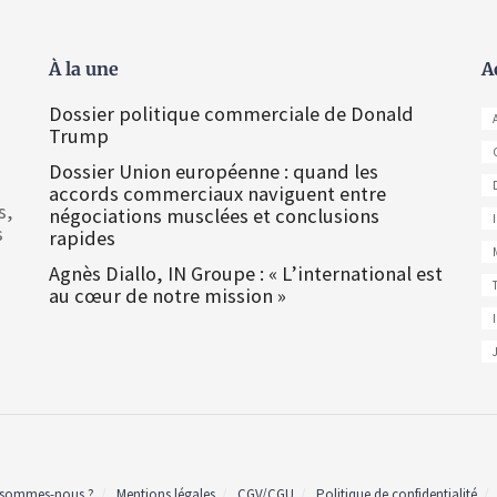
À la une
A
Dossier politique commerciale de Donald
Trump
Dossier Union européenne : quand les
accords commerciaux naviguent entre
s,
négociations musclées et conclusions
s
rapides
Agnès Diallo, IN Groupe : « L’international est
au cœur de notre mission »
 sommes-nous ?
Mentions légales
CGV/CGU
Politique de confidentialité