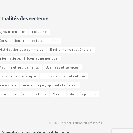
ctualités des secteurs
Agroalimentaire
Industrie
Construction, architecture et design
Distribution et e-commerce
Environnement et énergie
Informatique, télécom et numérique
Machine et équipements
Business et services
Transport et logistique
Tourisme, loisir et culture
Innovation
Aéronautique, spatial et défense
Juridique et règlementations
Santé
Marchés publics
© 2025 Le Moci. Tous droits réservés.
Paramètres de gestion de la confidentialité